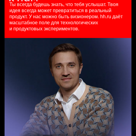
HeadHunter::Коммерческий департамент
125000 - 175000 ₽
29 июл. 2026
Ты всегда будешь знать, что тебя услышат.
Твоя
6 авг. 2026
Ярославль
450000 ₽
идея всегда может превратиться в реальный
з/п не указана
Москва
продукт.
У нас можно быть визионером. hh.ru даёт
Москва
масштабное поле для технологических
Старший специалист телемаркетинга
и продуктовых экспериментов.
HeadHunter::Телефонные продажи
Key Account Manager (EdTech)
14 июл. 2026
HeadHunter::Коммерческий департамент
15000000 so'm
сегодня
Ташкент
150000 ₽
Ярославль