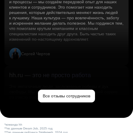
и процессы — мы создаём передовой опыт для наших
клиентов и сотрудников. Это помогает нам находить
решения, которые действительно меняют жизнь людей
к лучшему. Наша культура — про вовлечённость, заботу
и искреннее желание делать полезное. Мы гордимся тем,
что помогаем крутым компаниям и классным
специалистам находить друг друга. Быть частью таких
изменений по‑настоящему вдохновляет.
Сергей Чертов
hh.ru — это не просто работа
Это эмпатичные люди, заслуженные победы и дух
свободы. Мы помогаем миру и создаём лучший сервис
Все отзывы сотрудников
по поиску работы в стране.
Ольга Емельянова
*команда hh
**по данным Dream Job, 2025 год
***по данным рейтинга Similarweb, 2024 год