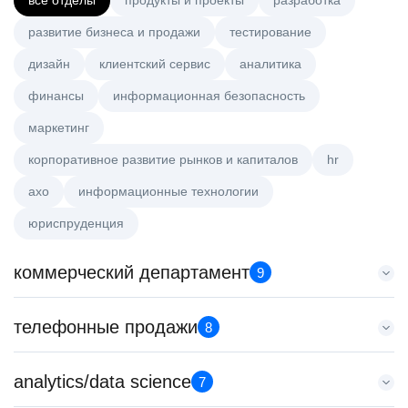
все отделы
продукты и проекты
разработка
развитие бизнеса и продажи
тестирование
дизайн
клиентский сервис
аналитика
финансы
информационная безопасность
маркетинг
корпоративное развитие рынков и капиталов
hr
axo
информационные технологии
юриспруденция
коммерческий департамент
9
Key Account Manager (EdTech)
телефонные продажи
8
HeadHunter::Коммерческий департамент
сегодня
Менеджер по продажам B2B
analytics/data science
150000 ₽
7
HeadHunter::Телефонные продажи
Санкт-Петербург